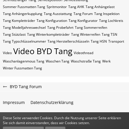
Sommer Fussmatten Tang
Spritmonitor
Tang AHK
Tang Anhängelast
Tang Anhängerkupplung
Tang Ausstattung
Tang Forum
Tang Inspektion
Tang Kompletträder
Tang Konfiguration
Tang Konfigurator
Tang Lochkreis
Tang Modelljahreswechsel
Tang Probefahrt
Tang Sommerreifen
Tang Stützlast
Tang Winterkompletträder
Tang Winterreifen
Tang​​​​ TSN
Tang​​​​ Typschlüsselnummer
Tang​​​​​ Herstellerschlüsseln
Tang​​​​​ HSN
Transport
Video BYD Tang
Video
Videothread
Waschanlagenmous Tang
Waschen Tang
Waschstraße Tang
Werk
Winter Fussmatten Tang
BYD Tang Forum
Impressum
Datenschutzerklärung
Diese Seite verwendet Cookies. Durch die Nutzung unserer Seite erklären
Community-Software:
WoltLab Suite™
Sie sich damit einverstanden, dass wir Cookies setzen.