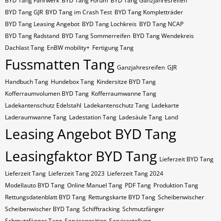
BYD Tang Fahrwerk
BYD Tang Forum
BYD Tang Ganzjahresreifen
BYD Tang GJR
BYD Tang im Crash Test
BYD Tang Kompletträder
BYD Tang Leasing Angebot
BYD Tang Lochkreis
BYD Tang NCAP
BYD Tang Radstand
BYD Tang Sommerreifen
BYD Tang Wendekreis
Dachlast Tang
EnBW mobility+
Fertigung Tang
Fussmatten Tang
Ganzjahresreifen
GJR
Handbuch Tang
Hundebox Tang
Kindersitze BYD Tang
Kofferraumvolumen BYD Tang
Kofferraumwanne Tang
Ladekantenschutz Edelstahl
Ladekantenschutz Tang
Ladekarte
Laderaumwanne Tang
Ladestation Tang
Ladesäule Tang
Land
Leasing Angebot BYD Tang
Leasingfaktor BYD Tang
Lieferzeit BYD Tang
Lieferzeit Tang
Lieferzeit Tang 2023
Lieferzeit Tang 2024
Modellauto BYD Tang
Online Manuel Tang
PDF Tang
Produktion Tang
Rettungsdatenblatt BYD Tang
Rettungskarte BYD Tang
Scheibenwischer
Scheibenwischer BYD​ Tang
Schifftracking
Schmutzfänger
Schmutzfänger Tang
Serviceposition
Servicestellung