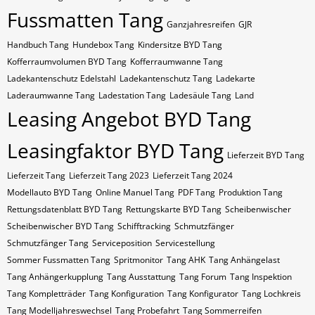
Fussmatten Tang
Ganzjahresreifen
GJR
Handbuch Tang
Hundebox Tang
Kindersitze BYD Tang
Kofferraumvolumen BYD Tang
Kofferraumwanne Tang
Ladekantenschutz Edelstahl
Ladekantenschutz Tang
Ladekarte
Laderaumwanne Tang
Ladestation Tang
Ladesäule Tang
Land
Leasing Angebot BYD Tang
Leasingfaktor BYD Tang
Lieferzeit BYD Tang
Lieferzeit Tang
Lieferzeit Tang 2023
Lieferzeit Tang 2024
Modellauto BYD Tang
Online Manuel Tang
PDF Tang
Produktion Tang
Rettungsdatenblatt BYD Tang
Rettungskarte BYD Tang
Scheibenwischer
Scheibenwischer BYD​ Tang
Schifftracking
Schmutzfänger
Schmutzfänger Tang
Serviceposition
Servicestellung
Sommer Fussmatten Tang
Spritmonitor
Tang AHK
Tang Anhängelast
Tang Anhängerkupplung
Tang Ausstattung
Tang Forum
Tang Inspektion
Tang Kompletträder
Tang Konfiguration
Tang Konfigurator
Tang Lochkreis
Tang Modelljahreswechsel
Tang Probefahrt
Tang Sommerreifen