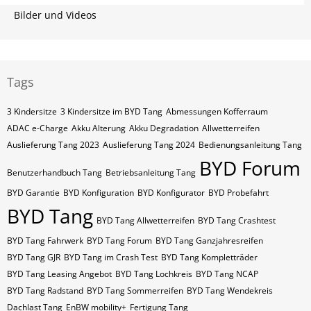
Bilder und Videos
Tags
3 Kindersitze
3 Kindersitze im BYD Tang
Abmessungen Kofferraum
ADAC e-Charge
Akku Alterung
Akku Degradation
Allwetterreifen
Auslieferung Tang 2023
Auslieferung Tang 2024
Bedienungsanleitung Tang
BYD Forum
Benutzerhandbuch Tang
Betriebsanleitung Tang
BYD Garantie
BYD Konfiguration
BYD Konfigurator
BYD Probefahrt
BYD Tang
BYD Tang Allwetterreifen
BYD Tang Crashtest
BYD Tang Fahrwerk
BYD Tang Forum
BYD Tang Ganzjahresreifen
BYD Tang GJR
BYD Tang im Crash Test
BYD Tang Kompletträder
BYD Tang Leasing Angebot
BYD Tang Lochkreis
BYD Tang NCAP
BYD Tang Radstand
BYD Tang Sommerreifen
BYD Tang Wendekreis
Dachlast Tang
EnBW mobility+
Fertigung Tang