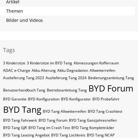
Artikel
Themen
Bilder und Videos
Tags
3 Kindersitze
3 Kindersitze im BYD Tang
Abmessungen Kofferraum
ADAC e-Charge
Akku Alterung
Akku Degradation
Allwetterreifen
Auslieferung Tang 2023
Auslieferung Tang 2024
Bedienungsanleitung Tang
BYD Forum
Benutzerhandbuch Tang
Betriebsanleitung Tang
BYD Garantie
BYD Konfiguration
BYD Konfigurator
BYD Probefahrt
BYD Tang
BYD Tang Allwetterreifen
BYD Tang Crashtest
BYD Tang Fahrwerk
BYD Tang Forum
BYD Tang Ganzjahresreifen
BYD Tang GJR
BYD Tang im Crash Test
BYD Tang Kompletträder
BYD Tang Leasing Angebot
BYD Tang Lochkreis
BYD Tang NCAP