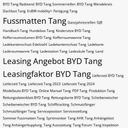
BYD Tang Radstand
BYD Tang Sommerreifen
BYD Tang Wendekreis
Dachlast Tang
EnBW mobility+
Fertigung Tang
Fussmatten Tang
Ganzjahresreifen
GJR
Handbuch Tang
Hundebox Tang
Kindersitze BYD Tang
Kofferraumvolumen BYD Tang
Kofferraumwanne Tang
Ladekantenschutz Edelstahl
Ladekantenschutz Tang
Ladekarte
Laderaumwanne Tang
Ladestation Tang
Ladesäule Tang
Land
Leasing Angebot BYD Tang
Leasingfaktor BYD Tang
Lieferzeit BYD Tang
Lieferzeit Tang
Lieferzeit Tang 2023
Lieferzeit Tang 2024
Modellauto BYD Tang
Online Manuel Tang
PDF Tang
Produktion Tang
Rettungsdatenblatt BYD Tang
Rettungskarte BYD Tang
Scheibenwischer
Scheibenwischer BYD​ Tang
Schifftracking
Schmutzfänger
Schmutzfänger Tang
Serviceposition
Servicestellung
Sommer Fussmatten Tang
Spritmonitor
Tang AHK
Tang Anhängelast
Tang Anhängerkupplung
Tang Ausstattung
Tang Forum
Tang Inspektion