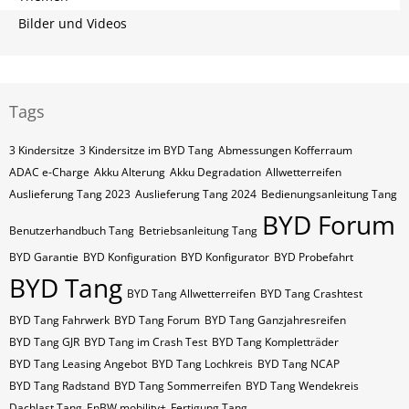
Bilder und Videos
Tags
3 Kindersitze
3 Kindersitze im BYD Tang
Abmessungen Kofferraum
ADAC e-Charge
Akku Alterung
Akku Degradation
Allwetterreifen
Auslieferung Tang 2023
Auslieferung Tang 2024
Bedienungsanleitung Tang
BYD Forum
Benutzerhandbuch Tang
Betriebsanleitung Tang
BYD Garantie
BYD Konfiguration
BYD Konfigurator
BYD Probefahrt
BYD Tang
BYD Tang Allwetterreifen
BYD Tang Crashtest
BYD Tang Fahrwerk
BYD Tang Forum
BYD Tang Ganzjahresreifen
BYD Tang GJR
BYD Tang im Crash Test
BYD Tang Kompletträder
BYD Tang Leasing Angebot
BYD Tang Lochkreis
BYD Tang NCAP
BYD Tang Radstand
BYD Tang Sommerreifen
BYD Tang Wendekreis
Dachlast Tang
EnBW mobility+
Fertigung Tang