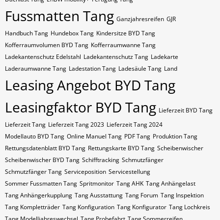
Fussmatten Tang
Ganzjahresreifen
GJR
Handbuch Tang
Hundebox Tang
Kindersitze BYD Tang
Kofferraumvolumen BYD Tang
Kofferraumwanne Tang
Ladekantenschutz Edelstahl
Ladekantenschutz Tang
Ladekarte
Laderaumwanne Tang
Ladestation Tang
Ladesäule Tang
Land
Leasing Angebot BYD Tang
Leasingfaktor BYD Tang
Lieferzeit BYD Tang
Lieferzeit Tang
Lieferzeit Tang 2023
Lieferzeit Tang 2024
Modellauto BYD Tang
Online Manuel Tang
PDF Tang
Produktion Tang
Rettungsdatenblatt BYD Tang
Rettungskarte BYD Tang
Scheibenwischer
Scheibenwischer BYD​ Tang
Schifftracking
Schmutzfänger
Schmutzfänger Tang
Serviceposition
Servicestellung
Sommer Fussmatten Tang
Spritmonitor
Tang AHK
Tang Anhängelast
Tang Anhängerkupplung
Tang Ausstattung
Tang Forum
Tang Inspektion
Tang Kompletträder
Tang Konfiguration
Tang Konfigurator
Tang Lochkreis
Tang Modelljahreswechsel
Tang Probefahrt
Tang Sommerreifen