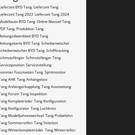
Lieferzeit BYD Tang
Lieferzeit Tang
Lieferzeit Tang 2023
Lieferzeit Tang 2024
Modellauto BYD Tang
Online Manuel Tang
PDF Tang
Produktion Tang
Rettungsdatenblatt BYD Tang
Rettungskarte BYD Tang
Scheibenwischer
Scheibenwischer BYD​ Tang
Schifftracking
Schmutzfänger
Schmutzfänger Tang
Serviceposition
Servicestellung
Sommer Fussmatten Tang
Spritmonitor
Tang AHK
Tang Anhängelast
Tang Anhängerkupplung
Tang Ausstattung
Tang Forum
Tang Inspektion
Tang Kompletträder
Tang Konfiguration
Tang Konfigurator
Tang Lochkreis
Tang Modelljahreswechsel
Tang Probefahrt
Tang Sommerreifen
Tang Stützlast
Tang Winterkompletträder
Tang Winterreifen