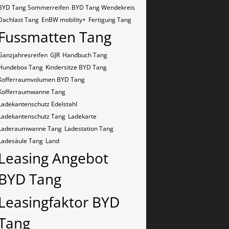
BYD Tang Sommerreifen
BYD Tang Wendekreis
Dachlast Tang
EnBW mobility+
Fertigung Tang
Fussmatten Tang
Ganzjahresreifen
GJR
Handbuch Tang
Hundebox Tang
Kindersitze BYD Tang
Kofferraumvolumen BYD Tang
Kofferraumwanne Tang
Ladekantenschutz Edelstahl
Ladekantenschutz Tang
Ladekarte
Laderaumwanne Tang
Ladestation Tang
Ladesäule Tang
Land
Leasing Angebot
BYD Tang
Leasingfaktor BYD
Tang