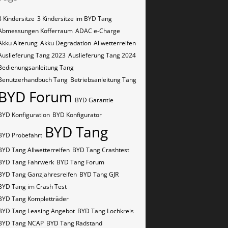
3 Kindersitze
3 Kindersitze im BYD Tang
Abmessungen Kofferraum
ADAC e-Charge
Akku Alterung
Akku Degradation
Allwetterreifen
Auslieferung Tang 2023
Auslieferung Tang 2024
Bedienungsanleitung Tang
Benutzerhandbuch Tang
Betriebsanleitung Tang
BYD Forum
BYD Garantie
BYD Konfiguration
BYD Konfigurator
BYD Tang
BYD Probefahrt
BYD Tang Allwetterreifen
BYD Tang Crashtest
BYD Tang Fahrwerk
BYD Tang Forum
BYD Tang Ganzjahresreifen
BYD Tang GJR
BYD Tang im Crash Test
BYD Tang Kompletträder
BYD Tang Leasing Angebot
BYD Tang Lochkreis
BYD Tang NCAP
BYD Tang Radstand