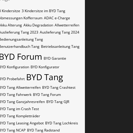
3 Kindersitze
3 Kindersitze im BYD Tang
Abmessungen Kofferraum
ADAC e-Charge
Akku Alterung
Akku Degradation
Allwetterreifen
Auslieferung Tang 2023
Auslieferung Tang 2024
Bedienungsanleitung Tang
Benutzerhandbuch Tang
Betriebsanleitung Tang
BYD Forum
BYD Garantie
BYD Konfiguration
BYD Konfigurator
BYD Tang
BYD Probefahrt
BYD Tang Allwetterreifen
BYD Tang Crashtest
BYD Tang Fahrwerk
BYD Tang Forum
BYD Tang Ganzjahresreifen
BYD Tang GJR
BYD Tang im Crash Test
BYD Tang Kompletträder
BYD Tang Leasing Angebot
BYD Tang Lochkreis
BYD Tang NCAP
BYD Tang Radstand