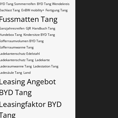
BYD Tang Sommerreifen
BYD Tang Wendekreis
Dachlast Tang
EnBW mobility+
Fertigung Tang
Fussmatten Tang
Ganzjahresreifen
GJR
Handbuch Tang
Hundebox Tang
Kindersitze BYD Tang
Kofferraumvolumen BYD Tang
Kofferraumwanne Tang
Ladekantenschutz Edelstahl
Ladekantenschutz Tang
Ladekarte
Laderaumwanne Tang
Ladestation Tang
Ladesäule Tang
Land
Leasing Angebot
BYD Tang
Leasingfaktor BYD
Tang