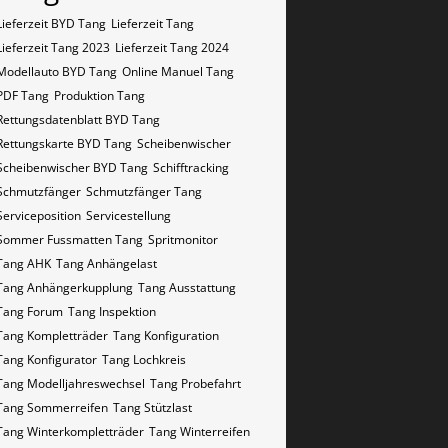
Lieferzeit BYD Tang
Lieferzeit Tang
Lieferzeit Tang 2023
Lieferzeit Tang 2024
Modellauto BYD Tang
Online Manuel Tang
PDF Tang
Produktion Tang
Rettungsdatenblatt BYD Tang
Rettungskarte BYD Tang
Scheibenwischer
Scheibenwischer BYD​ Tang
Schifftracking
Schmutzfänger
Schmutzfänger Tang
Serviceposition
Servicestellung
Sommer Fussmatten Tang
Spritmonitor
Tang AHK
Tang Anhängelast
Tang Anhängerkupplung
Tang Ausstattung
Tang Forum
Tang Inspektion
Tang Kompletträder
Tang Konfiguration
Tang Konfigurator
Tang Lochkreis
Tang Modelljahreswechsel
Tang Probefahrt
Tang Sommerreifen
Tang Stützlast
Tang Winterkompletträder
Tang Winterreifen