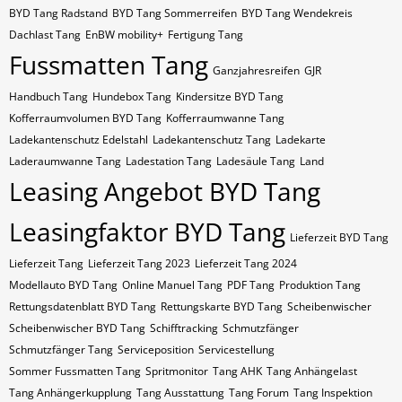
BYD Tang Radstand
BYD Tang Sommerreifen
BYD Tang Wendekreis
Dachlast Tang
EnBW mobility+
Fertigung Tang
Fussmatten Tang
Ganzjahresreifen
GJR
Handbuch Tang
Hundebox Tang
Kindersitze BYD Tang
Kofferraumvolumen BYD Tang
Kofferraumwanne Tang
Ladekantenschutz Edelstahl
Ladekantenschutz Tang
Ladekarte
Laderaumwanne Tang
Ladestation Tang
Ladesäule Tang
Land
Leasing Angebot BYD Tang
Leasingfaktor BYD Tang
Lieferzeit BYD Tang
Lieferzeit Tang
Lieferzeit Tang 2023
Lieferzeit Tang 2024
Modellauto BYD Tang
Online Manuel Tang
PDF Tang
Produktion Tang
Rettungsdatenblatt BYD Tang
Rettungskarte BYD Tang
Scheibenwischer
Scheibenwischer BYD​ Tang
Schifftracking
Schmutzfänger
Schmutzfänger Tang
Serviceposition
Servicestellung
Sommer Fussmatten Tang
Spritmonitor
Tang AHK
Tang Anhängelast
Tang Anhängerkupplung
Tang Ausstattung
Tang Forum
Tang Inspektion