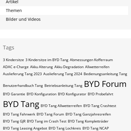
Artikel
Themen
Bilder und Videos
Tags
3 Kindersitze
3 Kindersitze im BYD Tang
Abmessungen Kofferraum
ADAC e-Charge
Akku Alterung
Akku Degradation
Allwetterreifen
Auslieferung Tang 2023
Auslieferung Tang 2024
Bedienungsanleitung Tang
BYD Forum
Benutzerhandbuch Tang
Betriebsanleitung Tang
BYD Garantie
BYD Konfiguration
BYD Konfigurator
BYD Probefahrt
BYD Tang
BYD Tang Allwetterreifen
BYD Tang Crashtest
BYD Tang Fahrwerk
BYD Tang Forum
BYD Tang Ganzjahresreifen
BYD Tang GJR
BYD Tang im Crash Test
BYD Tang Kompletträder
BYD Tang Leasing Angebot
BYD Tang Lochkreis
BYD Tang NCAP