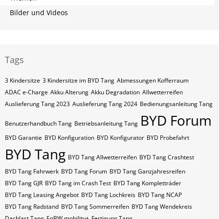
Bilder und Videos
Tags
3 Kindersitze
3 Kindersitze im BYD Tang
Abmessungen Kofferraum
ADAC e-Charge
Akku Alterung
Akku Degradation
Allwetterreifen
Auslieferung Tang 2023
Auslieferung Tang 2024
Bedienungsanleitung Tang
BYD Forum
Benutzerhandbuch Tang
Betriebsanleitung Tang
BYD Garantie
BYD Konfiguration
BYD Konfigurator
BYD Probefahrt
BYD Tang
BYD Tang Allwetterreifen
BYD Tang Crashtest
BYD Tang Fahrwerk
BYD Tang Forum
BYD Tang Ganzjahresreifen
BYD Tang GJR
BYD Tang im Crash Test
BYD Tang Kompletträder
BYD Tang Leasing Angebot
BYD Tang Lochkreis
BYD Tang NCAP
BYD Tang Radstand
BYD Tang Sommerreifen
BYD Tang Wendekreis
Dachlast Tang
EnBW mobility+
Fertigung Tang