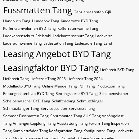
Fussmatten Tang
Ganzjahresreifen
GJR
Handbuch Tang
Hundebox Tang
Kindersitze BYD Tang
Kofferraumvolumen BYD Tang
Kofferraumwanne Tang
Ladekantenschutz Edelstahl
Ladekantenschutz Tang
Ladekarte
Laderaumwanne Tang
Ladestation Tang
Ladesäule Tang
Land
Leasing Angebot BYD Tang
Leasingfaktor BYD Tang
Lieferzeit BYD Tang
Lieferzeit Tang
Lieferzeit Tang 2023
Lieferzeit Tang 2024
Modellauto BYD Tang
Online Manuel Tang
PDF Tang
Produktion Tang
Rettungsdatenblatt BYD Tang
Rettungskarte BYD Tang
Scheibenwischer
Scheibenwischer BYD​ Tang
Schifftracking
Schmutzfänger
Schmutzfänger Tang
Serviceposition
Servicestellung
Sommer Fussmatten Tang
Spritmonitor
Tang AHK
Tang Anhängelast
Tang Anhängerkupplung
Tang Ausstattung
Tang Forum
Tang Inspektion
Tang Kompletträder
Tang Konfiguration
Tang Konfigurator
Tang Lochkreis
Tang Modelljahreswechsel
Tang Probefahrt
Tang Sommerreifen